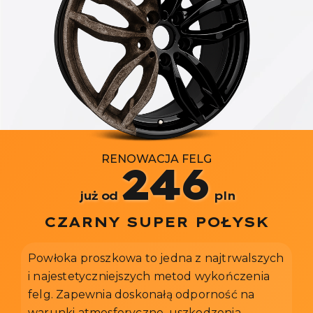
RENOWACJA FELG
246
już od
pln
CZARNY SUPER POŁYSK
Powłoka proszkowa to jedna z najtrwalszych
i najestetyczniejszych metod wykończenia
felg. Zapewnia doskonałą odporność na
warunki atmosferyczne, uszkodzenia