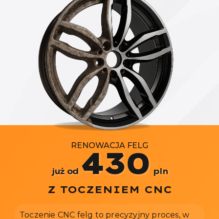
RENOWACJA FELG
430
już od
pln
Z TOCZENIEM CNC
Toczenie CNC felg to precyzyjny proces, w