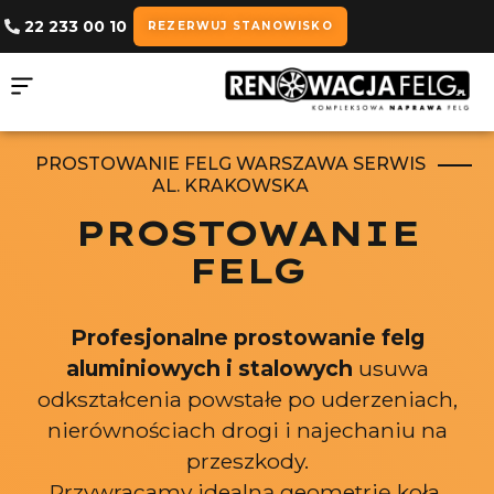
22 233 00 10
REZERWUJ STANOWISKO
PROSTOWANIE FELG WARSZAWA SERWIS
AL. KRAKOWSKA
PROSTOWANIE
FELG
Profesjonalne prostowanie felg
aluminiowych i stalowych
usuwa
odkształcenia powstałe po uderzeniach,
nierównościach drogi i najechaniu na
przeszkody.
Przywracamy idealną geometrię koła,