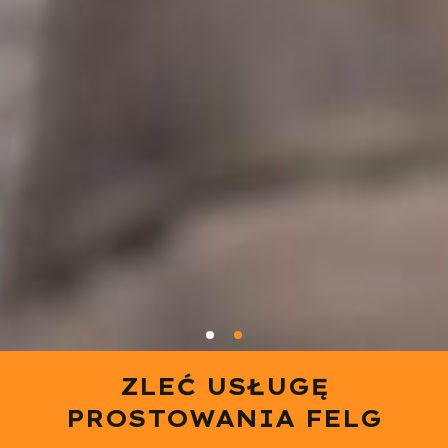
ZLEĆ USŁUGĘ
PROSTOWANIA FELG