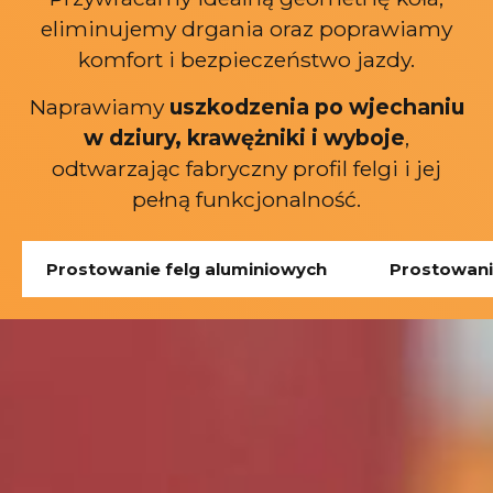
eliminujemy drgania oraz poprawiamy
komfort i bezpieczeństwo jazdy.
Naprawiamy
uszkodzenia po wjechaniu
w dziury, krawężniki i wyboje
,
odtwarzając fabryczny profil felgi i jej
pełną funkcjonalność.
Prostowanie felg aluminiowych
Prostowani