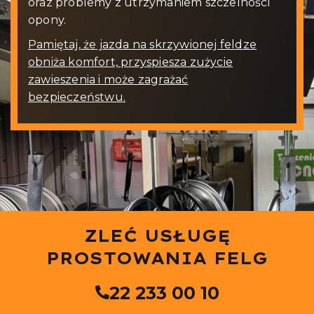
oraz problemy z utrzymaniem szczelności
opony.
Pamiętaj, że jazda na skrzywionej feldze
obniża komfort, przyspiesza zużycie
zawieszenia i może zagrażać
bezpieczeństwu.
ZLEĆ USŁUGĘ
PROSTOWANIA FELG
22 233 00 10