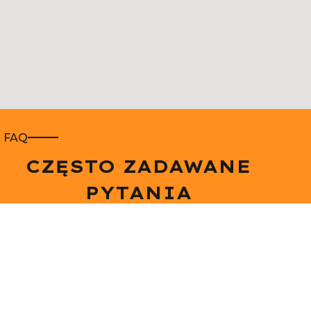
FAQ
CZĘSTO ZADAWANE
PYTANIA
Znajdziesz tu odpowiedzi na najczęstsze pytania
naszych klientów.